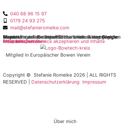
040 68 96 15 97
0179 24 93 275
mail@stefanieromeike.com
Sie sehen gerade einen Platzhalterinhalt von
Google Maps
. Um auf den eigentlichen Inhalt zuzugreifen, klicken Sie auf die Schaltfläche unten. Bitte beachten Sie, dass dabei Daten an Drittanbieter weitergegeben werden.
Mehr Informationen
Inhalt entsperren
Erforderlichen Service akzeptieren und Inhalte entsperren
Mitglied in Europäischer Bowen Verein
Copyright © Stefanie Romeike 2026 | ALL RIGHTS
RESERVED |
Datenschutzerklärung
Impressum
Über mich